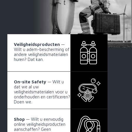
Veiligheidsproducten
—
Wilt u adem-bescherming of
andere veiligheidsmaterialen
huren? Dat kan.
On-site Safety
— Wilt u
dat we al uw
veiligheidsmaterialen voor u
onderhouden en certificeren?
Doen we.
Shop
— Wilt u eenvoudig
online veiligheidsproducten
aanschaffen? Geen