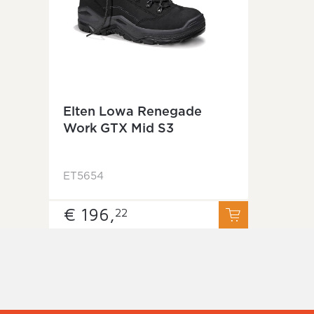
Elten Lowa Renegade
Work GTX Mid S3
ET5654
€ 196,
22