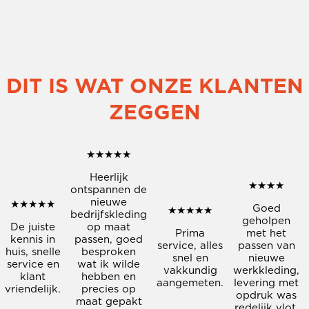
DIT IS WAT ONZE KLANTEN
ZEGGEN
★
★
★
★
★
Heerlijk
★
★
★
★
ontspannen de
nieuwe
★
★
★
★
★
Goed
★
★
★
★
★
bedrijfskleding
geholpen
De juiste
op maat
Prima
met het
kennis in
passen, goed
service, alles
passen van
huis, snelle
besproken
snel en
nieuwe
service en
wat ik wilde
vakkundig
werkkleding,
klant
hebben en
aangemeten.
levering met
vriendelijk.
precies op
opdruk was
maat gepakt
redelijk vlot.