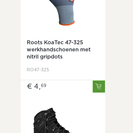
Roots KoaTec 47-325
werkhandschoenen met
nitril gripdots
RO47-325
€ 4,
69