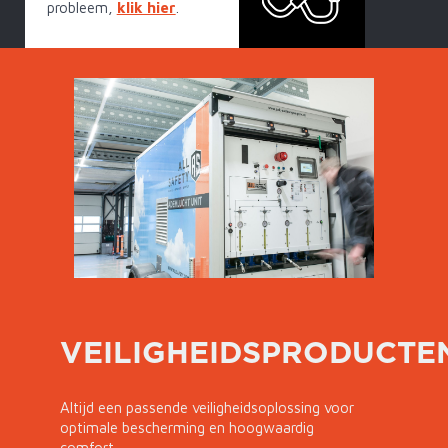
probleem,
klik hier
.
VEILIGHEIDSPRODUCTE
Altijd een passende veiligheidsoplossing voor
optimale bescherming en hoogwaardig
comfort.