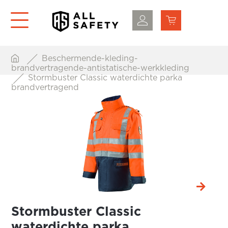
Beschermende-kleding-
brandvertragende-antistatische-werkkleding
Stormbuster Classic waterdichte parka
brandvertragend
Stormbuster Classic
waterdichte parka