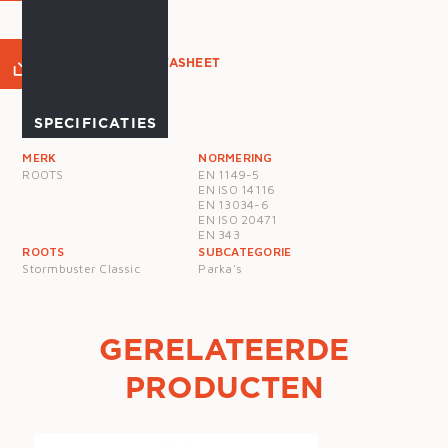
PRODUCT DATASHEET
SPECIFICATIES
MERK
NORMERING
ROOTS
EN 1149-5
EN ISO 14116
EN 13034-6
EN ISO 20471
EN 343
ROOTS
SUBCATEGORIE
Stormbuster Classic
Parka's
GERELATEERDE
PRODUCTEN