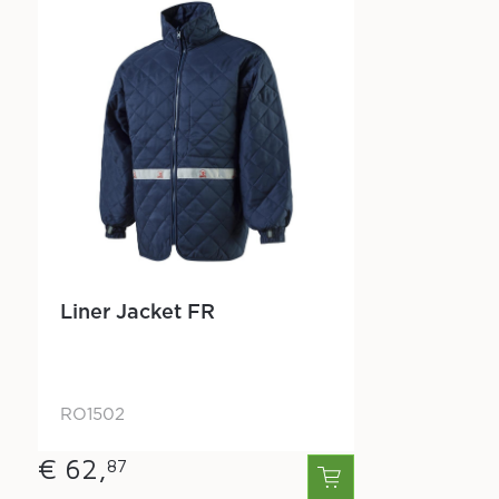
Liner Jacket FR
RO1502
€ 62,
87