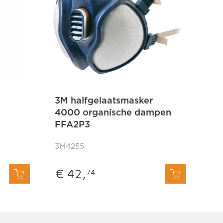
3M halfgelaatsmasker
4000 organische dampen
FFA2P3
3M4255
€ 42,
74