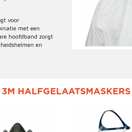
rgt voor
binatie met een
bare hoofdband zorgt
igheidshelmen en
3M HALFGELAATSMASKERS