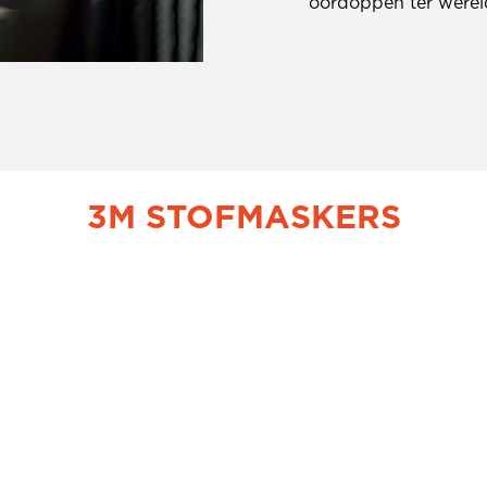
oordoppen ter werel
3M STOFMASKERS