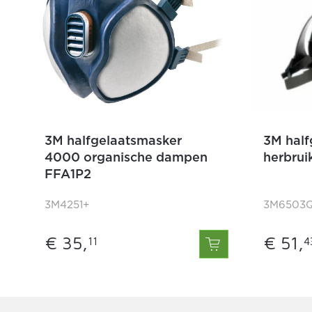
3M halfgelaatsmasker
3M half
4000 organische dampen
herbrui
FFA1P2
3M4251+
3M6503
€ 35,
€ 51,
11
4