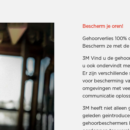
Bescherm je oren!
Gehoorverlies 100% 
Bescherm ze met de
3M Vind u de gehoor
u ook ondervindt me
Er zijn verschillend
voor bescherming va
omgevingen met veel
communicatie oplos
3M heeft niet allee
geleden geintroduce
gehoorbeschermers b