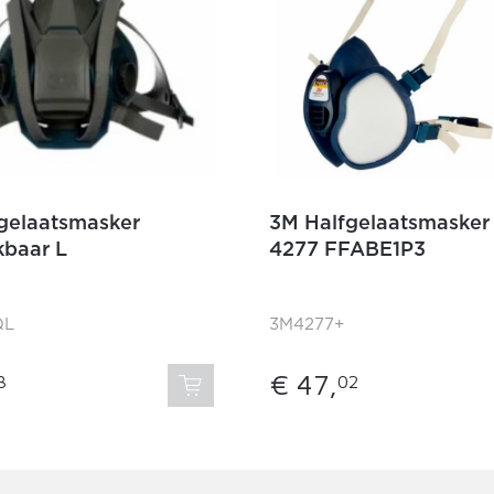
gelaatsmasker
3M Halfgelaatsmasker
kbaar L
4277 FFABE1P3
QL
3M4277+
€ 47,
3
02