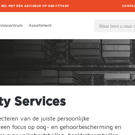
BEL MET EEN ADVISEUR OP 088-7771400
CONTA
nniscentrum
Assortiment
ty Services
lecteren van de juiste persoonlijke
een focus op oog- en gehoorbescherming en