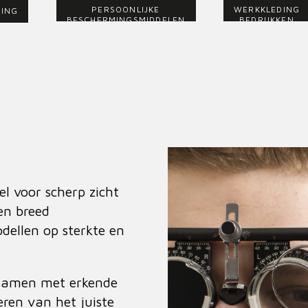
PERSOONLIJKE
WERKKLEDING
ING
BESCHERMINGSMIDDELEN
BEDRUKKEN
el voor scherp zicht
en breed
dellen op sterkte en
 samen met erkende
eren van het juiste