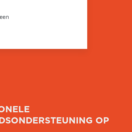
 een
ONELE
IDSONDERSTEUNING OP