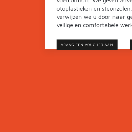
voetcomfort. We geven advies
otoplastieken en steunzolen
verwijzen we u door naar ge
veilige en comfortabele werk
VRAAG EEN VOUCHER AAN