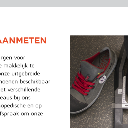
 AANMETEN
orgen voor
e makkelijk te
nze uitgebreide
schoenen beschikbaar
t verschillende
eaus bij ons
hopedische en op
fspraak om onze