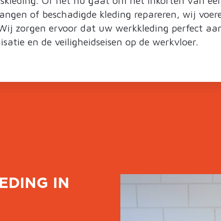
kleding. Of het nu gaat om het inkorten van ee
rvangen of beschadigde kleding repareren, wij voere
. Wij zorgen ervoor dat uw werkkleding perfect aan
atie en de veiligheidseisen op de werkvloer.
EDING IN