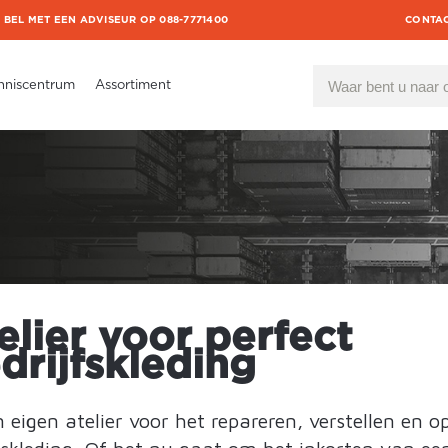
BEL MET EEN ADVISEUR OP 088-7771400
CONTA
nniscentrum
Assortiment
lier voor perfect
rijfskleding
 eigen atelier voor het repareren, verstellen en o