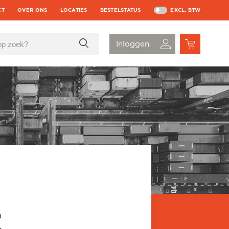
CT
OVER ONS
LOCATIES
BESTELSTATUS
EXCL. BTW
p