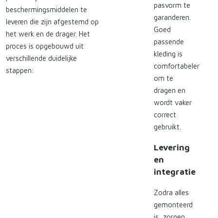
pasvorm te
beschermingsmiddelen te
garanderen.
leveren die zijn afgestemd op
Goed
het werk en de drager. Het
passende
proces is opgebouwd uit
kleding is
verschillende duidelijke
comfortabeler
stappen:
om te
dragen en
wordt vaker
correct
gebruikt.
Levering
en
integratie
Zodra alles
gemonteerd
is, zorgen