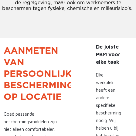
de regelgeving, maar ook om werknemers te
beschermen tegen fysieke, chemische en milieurisico's.
De juiste
AANMETEN
PBM voor
VAN
elke taak
PERSOONLIJKE
Elke
werkplek
BESCHERMINGSMIDDELEN
heeft een
OP LOCATIE
andere
specifieke
bescherming
Goed passende
nodig. Wij
beschermingsmiddelen zijn
helpen u bij
niet alleen comfortabeler,
het bepalen