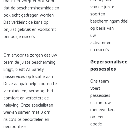
maar het zorgt er ook voor
van de juiste
dat de beschermingsmiddelen
soorten
ook echt gedragen worden.
beschermingsmidde
Dat verkleint de kans op
op basis van
onjuist gebruik en voorkomt
uw
onnodige risico’s.
activiteiten
en risico’s.
Om ervoor te zorgen dat uw
Gepersonalisee
team de juiste bescherming
passessies
krijgt, biedt All Safety
passervices op locatie aan.
Ons team
Deze aanpak helpt fouten te
voert
verminderen, verhoogt het
passessies
comfort en verbetert de
uit met uw
naleving. Onze specialisten
medewerkers
werken samen met u om
om een ​​
risico's te beoordelen en
goede
persoonlijke