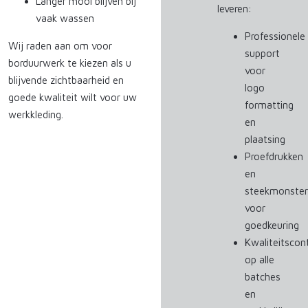
Langer mooi blijven bij
leveren:
vaak wassen
Professionele
Wij raden aan om voor
support
borduurwerk te kiezen als u
voor
blijvende zichtbaarheid en
logo
goede kwaliteit wilt voor uw
formatting
werkkleding.
en
plaatsing
Proefdrukken
en
steekmonster
voor
goedkeuring
Kwaliteitscon
op alle
batches
en