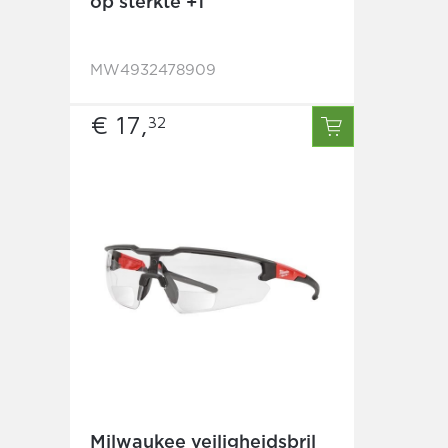
op sterkte +1
MW4932478909
€ 17,
32
Milwaukee veiligheidsbril