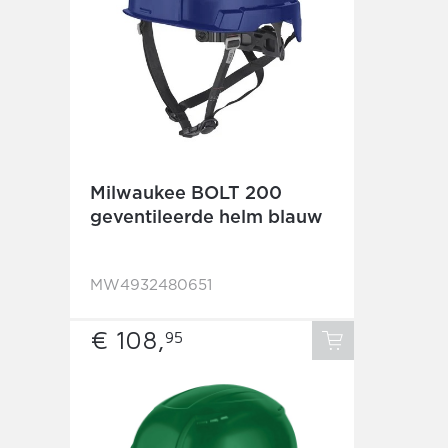
Milwaukee BOLT 200
geventileerde helm blauw
MW4932480651
€ 108,
95