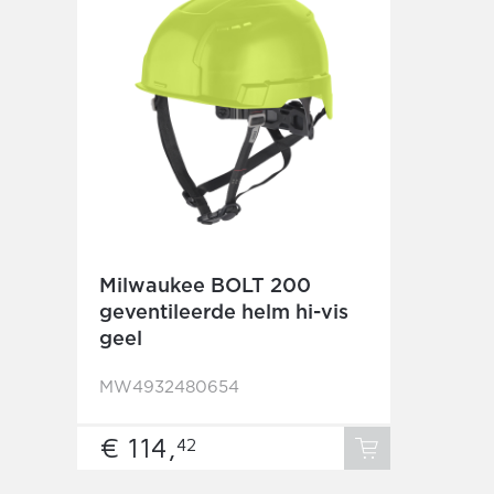
Milwaukee BOLT 200
geventileerde helm hi-vis
geel
MW4932480654
€ 114,
42