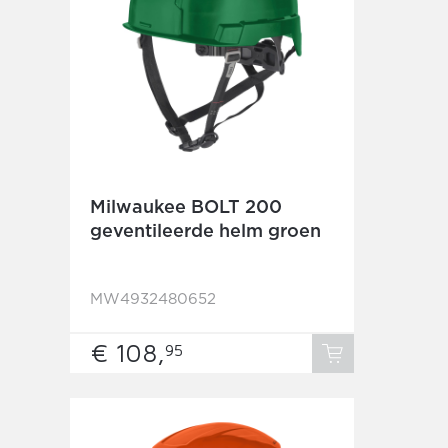
Milwaukee BOLT 200
geventileerde helm groen
MW4932480652
€ 108,
95