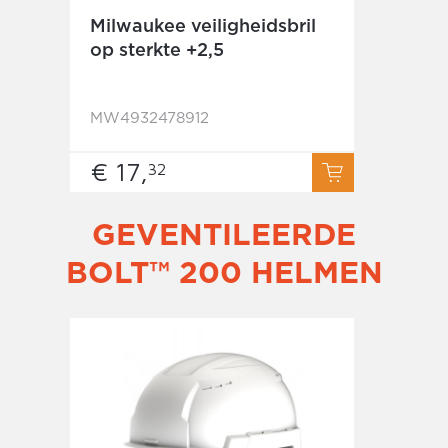
Milwaukee veiligheidsbril
op sterkte +2,5
MW4932478912
€ 17,
32
GEVENTILEERDE
BOLT™ 200 HELMEN