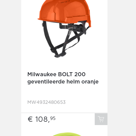
Milwaukee BOLT 200
geventileerde helm oranje
MW4932480653
€ 108,
95