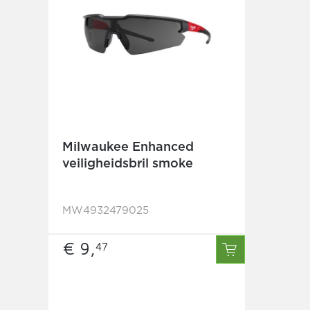
Milwaukee Enhanced
veiligheidsbril smoke
MW4932479025
€ 9,
47