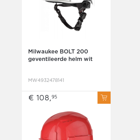
Milwaukee BOLT 200
geventileerde helm wit
MW4932478141
€ 108,
95