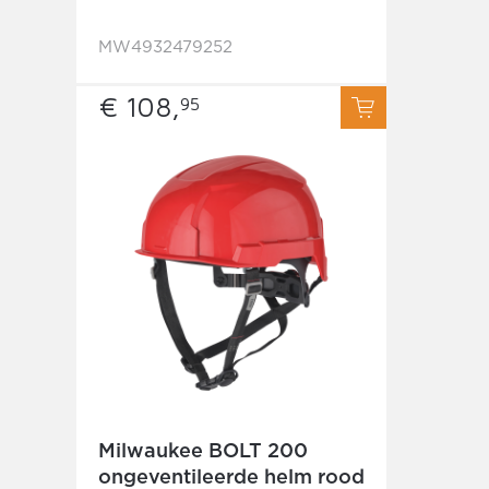
MW4932479252
€ 108,
95
Milwaukee BOLT 200
ongeventileerde helm rood