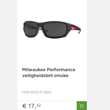
Milwaukee Performance
veiligheidsbril smoke
MW4932471884
€ 17,
32