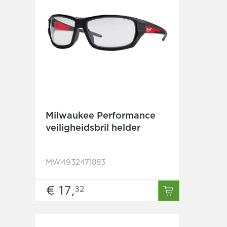
Milwaukee Performance
veiligheidsbril helder
MW4932471883
€ 17,
32