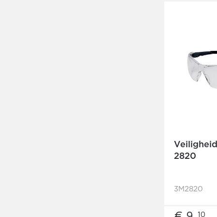
Veilighei
2820
3M2820
€ 9,
10