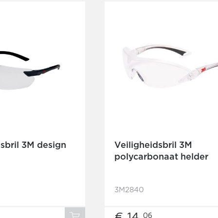
dsbril 3M design
Veiligheidsbril 3M
polycarbonaat helder
3M2840
€ 14,
06