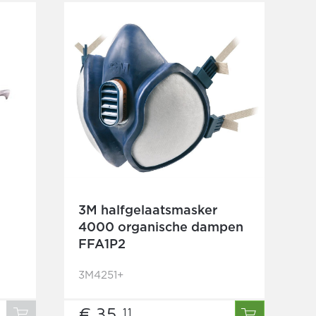
3M halfgelaatsmasker
4000 organische dampen
FFA1P2
3M4251+
€ 35,
11