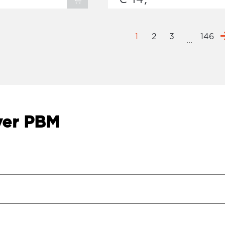
1
2
3
146
...
ver PBM