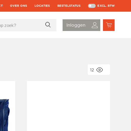
CT
OVER ONS
LOCATIES
BESTELSTATUS
EXCL. BTW
12