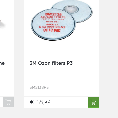
me
3M Ozon filters P3
3M2138P3
€ 18,
22