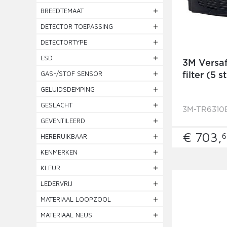
BREEDTEMAAT
DETECTOR TOEPASSING
DETECTORTYPE
ESD
3M Versa
GAS-/STOF SENSOR
filter (5 s
GELUIDSDEMPING
GESLACHT
3M-TR6310
GEVENTILEERD
€ 703,
6
HERBRUIKBAAR
KENMERKEN
KLEUR
LEDERVRIJ
MATERIAAL LOOPZOOL
MATERIAAL NEUS