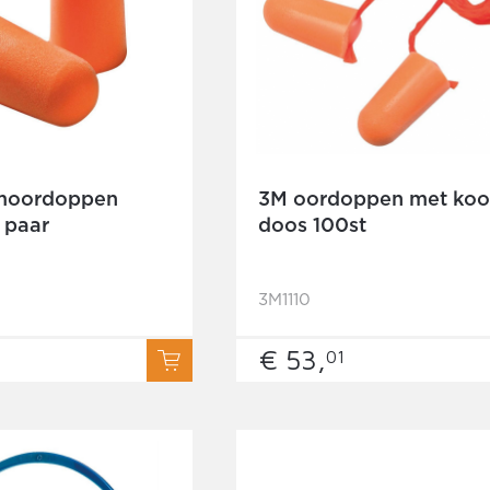
moordoppen
3M oordoppen met koo
 paar
doos 100st
3M1110
€ 53,
01