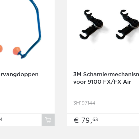
vervangdoppen
3M Scharniermechanis
voor 9100 FX/FX Air
3M197144
€ 79,
4
63