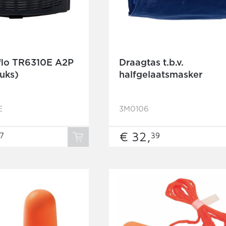
flo TR6310E A2P
Draagtas t.b.v.
tuks)
halfgelaatsmasker
E
3M0106
€ 32,
7
39