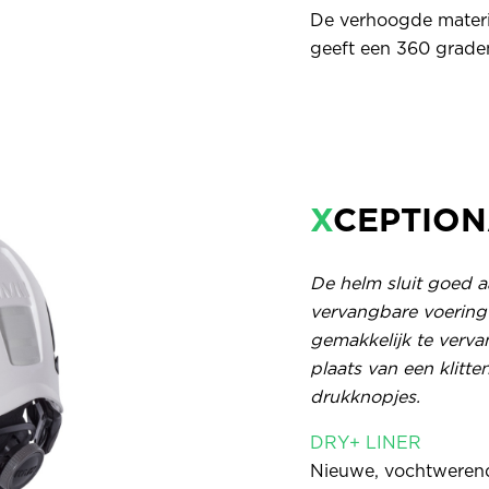
De verhoogde materi
geeft een 360 grade
X
CEPTIO
De helm sluit goed a
vervangbare voering
gemakkelijk te verva
plaats van een klitt
drukknopjes.
DRY+ LINER
Nieuwe, vochtwerende