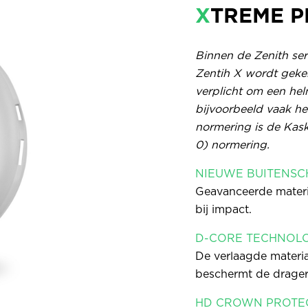
X
TREME P
Binnen de Zenith seri
Zentih X wordt geke
verplicht om een hel
bijvoorbeeld vaak he
normering is de Kas
0) normering.
NIEUWE BUITENS
Geavanceerde materi
bij impact.
D-CORE TECHNOL
De verlaagde materi
beschermt de drager
HD CROWN PROTE