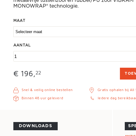
metaalvrije tussenzool en rubber/PU zool VIBRAM®
MONOWRAP® technologie.
MAAT
AANTAL
€ 196,
22
TOE
Snel & veilig online bestellen
Gratis ophalen bij All
Binnen 48 uur geleverd
Iedere dag bereikbaa
DOWNLOADS
SP