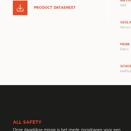
ANTIS
SRC
PRODUCT DATASHEET
GESL
Heren
MERK
Elten
SCHO
Halfho
ALL SAFETY
Onze dagelijkse missie is het mede zorgdragen voor een