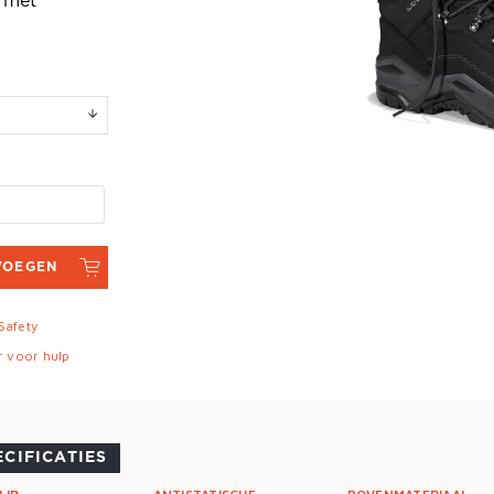
 met
VOEGEN
 Safety
r voor hulp
ECIFICATIES