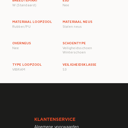
BREEDTEMAAT
ESD
W (Standaard)
Nee
MATERIAAL LOOPZOOL
MATERIAAL NEUS
Rubber/PU
Stalen neus
OVERNEUS
SCHOENTYPE
Nee
Veiligheidsschoen
Winterschoen
TYPE LOOPZOOL
VEILIGHEIDSKLASSE
VIBRAM
S3
KLANTENSERVICE
Algemene voorwaarden