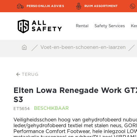
PERSOONLIJK ADVIES
RUIM ASSORTIMENT
Rental
Safety Services
Ke
Voet-en-been-schoenen-en-laarzen
TERUG
Elten Lowa Renegade Work GT
S3
ET5654
BESCHIKBAAR
Veiligheidsschoen hoog van gehydrofobeerd nubu
leder/gehydrofobeerd textiel met stalen neus, GO
Performance Comfort Footwear, hele inlegzool LO