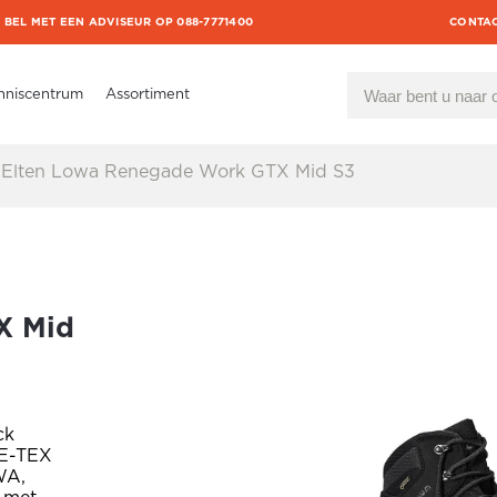
BEL MET EEN ADVISEUR OP 088-7771400
CONTA
nniscentrum
Assortiment
Elten Lowa Renegade Work GTX Mid S3
X Mid
ck
RE-TEX
WA,