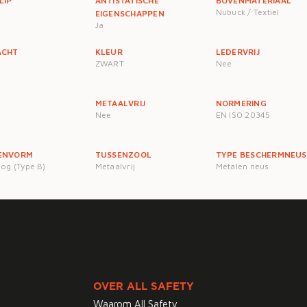
LIP
ANTISTATISCHE
BOVENMATERIAAL
Nubuck / Textiel
EIGENSCHAPPEN
Ja
ACHT
KLEUR
LEDERVRIJ
ZWART
Nee
METAALVRIJ
NORMERING
Nee
EN ISO 20345
ENVORM
TUSSENZOOL
TYPE BESCHERMNEUS
og (Type B)
Metaalvrij
Metalen neus
OVER ALL SAFETY
Waarom All Safety