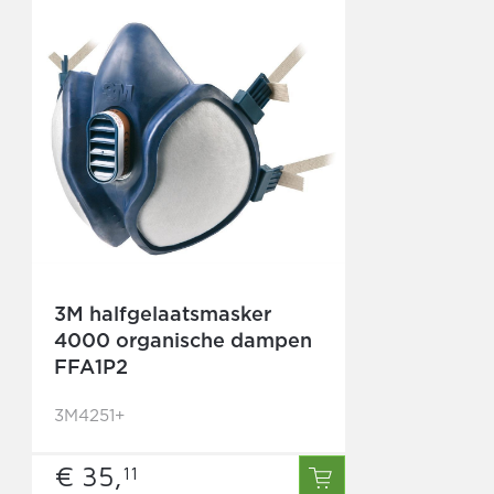
3M halfgelaatsmasker
4000 organische dampen
FFA1P2
3M4251+
€ 35,
11