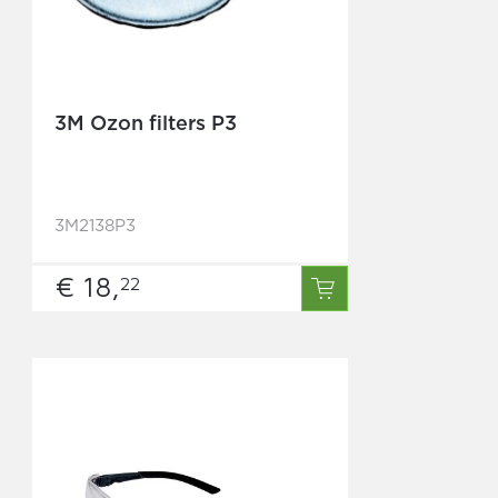
3M Ozon filters P3
3M2138P3
€ 18,
22