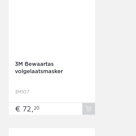
3M Bewaartas
volgelaatsmasker
3M107
€ 72,
20