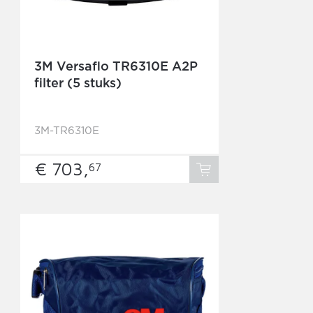
3M Versaflo TR6310E A2P
filter (5 stuks)
3M-TR6310E
€ 703,
67