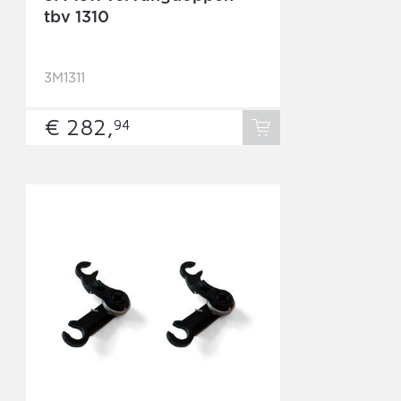
tbv 1310
3M1311
€ 282,
94