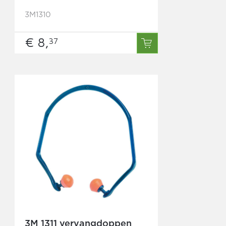
3M1310
€ 8,
37
3M 1311 vervangdoppen