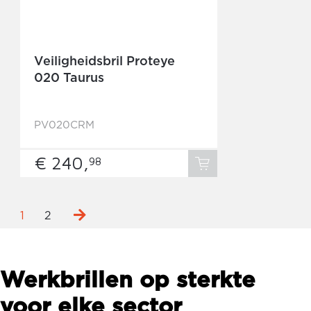
Veiligheidsbril Proteye
020 Taurus
PV020CRM
€ 240,
98
1
2
Werkbrillen op sterkte
voor elke sector