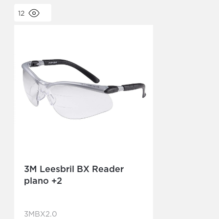
12
3M Leesbril BX Reader
plano +2
3MBX2.0