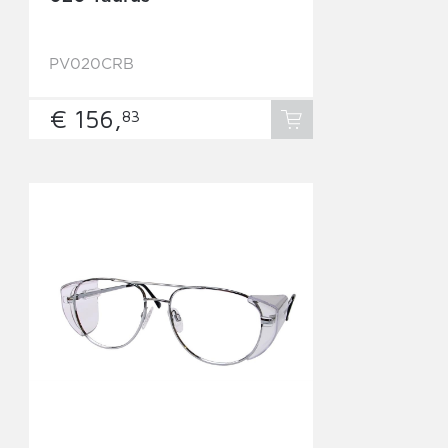
PV020CRB
€ 156,
83