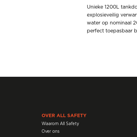
Unieke 1200L tankd
explosieveilig verwa
water op nominaal 2
perfect toepasbaar bi
OVER ALL SAFETY
Waarom All Safety
Over ons