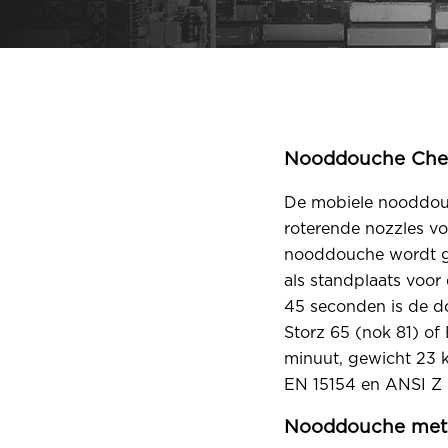
Nooddouche Che
De mobiele nooddouc
roterende nozzles vo
nooddouche wordt ge
als standplaats voo
45 seconden is de do
Storz 65 (nok 81) of 
minuut, gewicht 23 
EN 15154 en ANSI Z 
Nooddouche met 