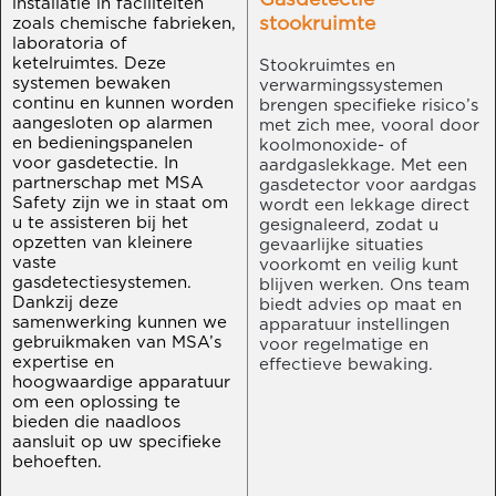
installatie in faciliteiten
stookruimte
zoals chemische fabrieken,
laboratoria of
ketelruimtes. Deze
Stookruimtes en
systemen bewaken
verwarmingssystemen
continu en kunnen worden
brengen specifieke risico’s
aangesloten op alarmen
met zich mee, vooral door
en bedieningspanelen
koolmonoxide- of
voor gasdetectie. In
aardgaslekkage. Met een
partnerschap met MSA
gasdetector voor aardgas
Safety zijn we in staat om
wordt een lekkage direct
u te assisteren bij het
gesignaleerd, zodat u
opzetten van kleinere
gevaarlijke situaties
vaste
voorkomt en veilig kunt
gasdetectiesystemen.
blijven werken. Ons team
Dankzij deze
biedt advies op maat en
samenwerking kunnen we
apparatuur instellingen
gebruikmaken van MSA’s
voor regelmatige en
expertise en
effectieve bewaking.
hoogwaardige apparatuur
om een oplossing te
bieden die naadloos
aansluit op uw specifieke
behoeften.