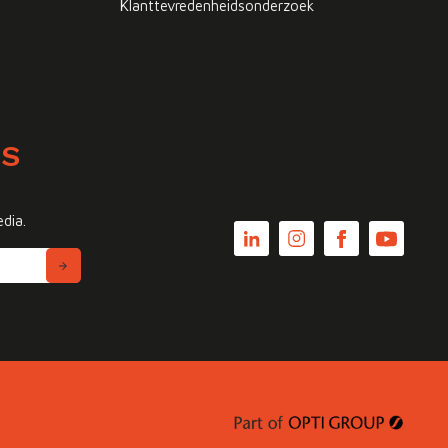
Klanttevredenheidsonderzoek
WS
edia.