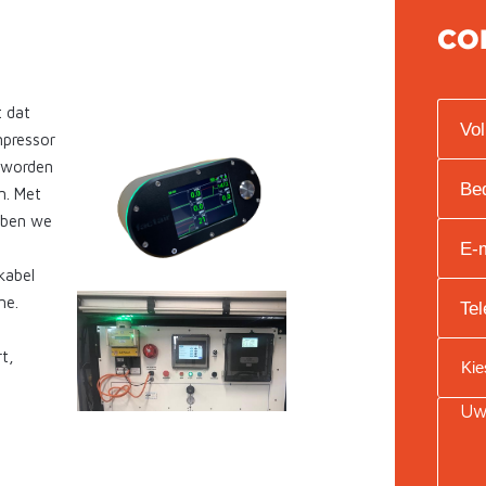
CO
t dat
mpressor
 worden
n. Met
bben we
kabel
ne.
t,