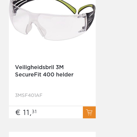
Veiligheidsbril 3M
SecureFit 400 helder
3MSF401AF
€ 11,
31