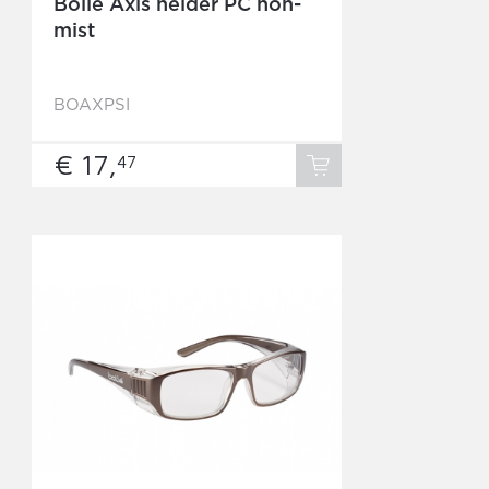
Bolle Axis helder PC non-
mist
BOAXPSI
€ 17,
47