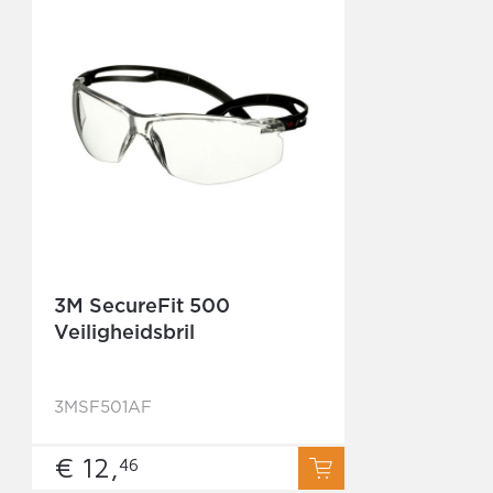
3M SecureFit 500
Veiligheidsbril
3MSF501AF
€ 12,
46