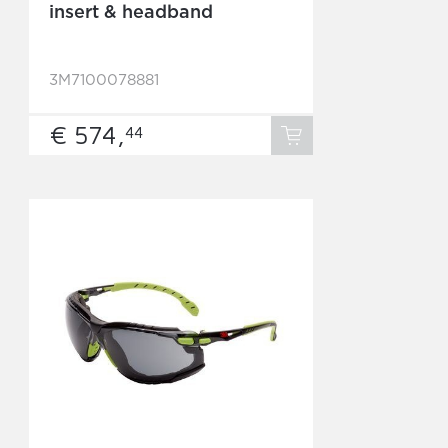
insert & headband
3M7100078881
€ 574,
44