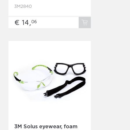
3M2840
€ 14,
06
3M Solus eyewear, foam