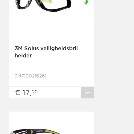
3M Solus veiligheidsbril
helder
3M7100216261
€ 17,
20