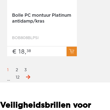
Bolle PC montuur Platinum
antidamp/kras
BOB808BLPSI
€ 18,
38
1
2
3
12
...
Veiligheidsbrillen voor