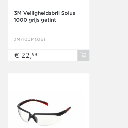
3M Veiligheidsbril Solus
1000 grijs getint
3M7100140361
€ 22,
99