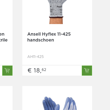
en
Ansell Hyflex 11-425
rile
handschoen
AH11-425
€ 18,
62