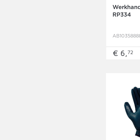
Werkhand
RP334
AB1035888
€ 6,
72