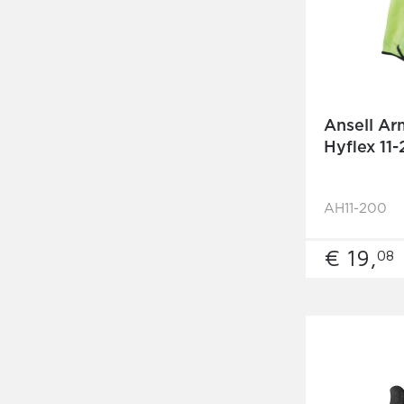
Ansell A
Hyflex 11
AH11-200
€ 19,
08