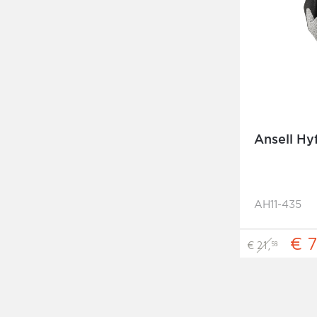
Ansell Hyf
AH11-435
€ 7
€ 21,
58