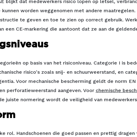
E blijkt dat medewerkers risico lopen op letsel, verbran
nde kunnen worden weggenomen met andere maatregelen. D
nstructie te geven en toe te zien op correct gebruik. W
an een CE-markering die aantoont dat ze aan de geldende
gsniveaus
rieën op basis van het risiconiveau. Categorie I is bedo
nische risico's zoals snij- en schuurweerstand, en catego
agentia. Voor mechanische bescherming geldt de
norm EN
ur- en perforatieweerstand aangeven. Voor
chemische besch
de juiste normering wordt de veiligheid van medewerker
orm
ke rol. Handschoenen die goed passen en prettig dragen