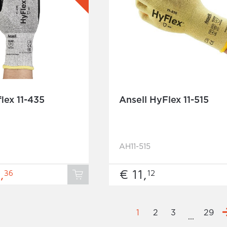
lex 11-435
Ansell HyFlex 11-515
AH11-515
,
€ 11,
36
12
1
2
3
29
...