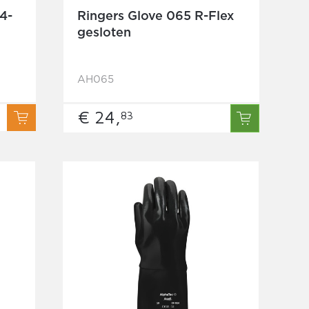
4-
Ringers Glove 065 R-Flex
gesloten
AH065
€ 24,
83