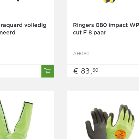
braquard volledig
Ringers 080 impact W
neerd
cut F 8 paar
AH080
€ 83,
60