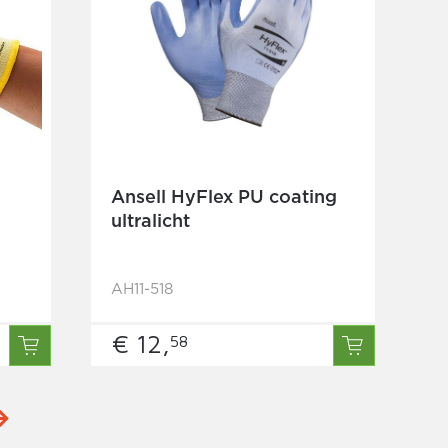
Ansell HyFlex PU coating
ultralicht
AH11-518
€ 12,
58