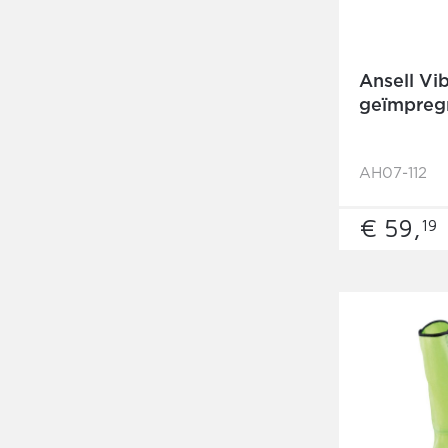
Ansell Vi
geïmpreg
AH07-112
€ 59,
19