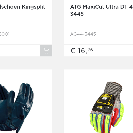
schoen Kingsplit
ATG MaxiCut Ultra DT 4
3445
8001
AG44-3445
€ 16,
76