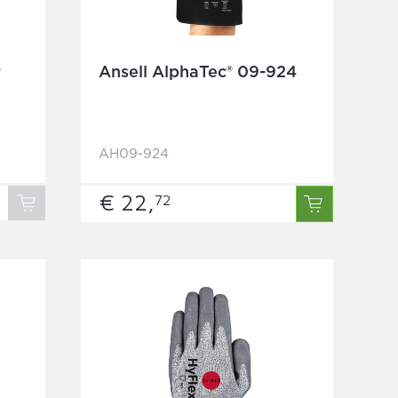
P
Ansell AlphaTec® 09-924
AH09-924
€ 22,
72