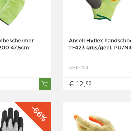
rmbeschermer
Ansell Hyflex handscho
-200 47,5cm
11-423 grijs/geel, PU/Nit
AH11-423
€ 12,
82
-66%