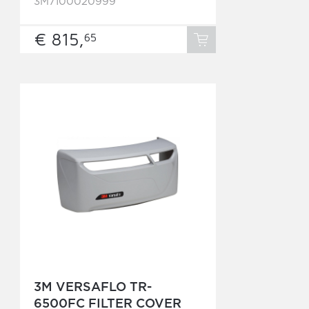
3M7100020999
€ 815,
65
3M VERSAFLO TR-
6500FC FILTER COVER