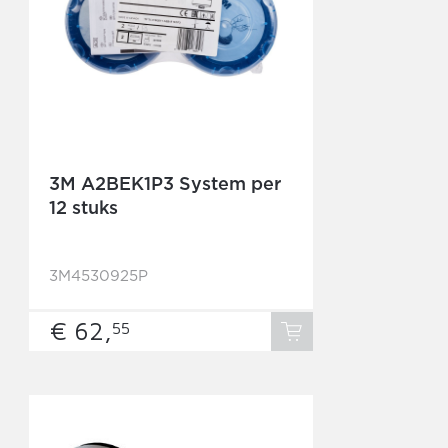
3M A2BEK1P3 System per
12 stuks
3M4530925P
€ 62,
55