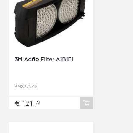
3M Adflo Filter A1B1E1
3M837242
€ 121,
23