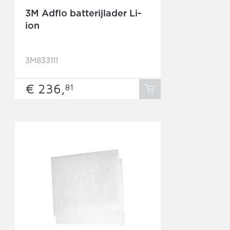
3M Adflo batterijlader Li-
ion
3M833111
€ 236,
81