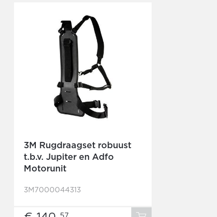
3M Rugdraagset robuust
t.b.v. Jupiter en Adfo
Motorunit
3M7000044313
€ 140,
57