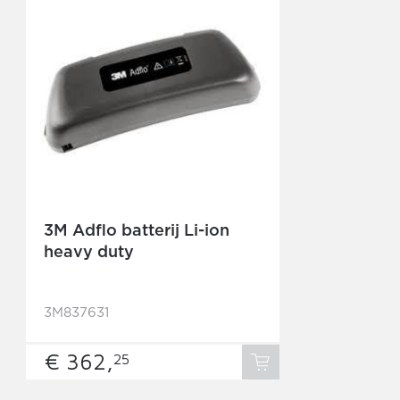
3M Adflo batterij Li-ion
heavy duty
3M837631
€ 362,
25