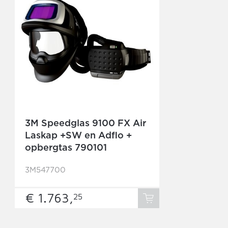
3M Speedglas 9100 FX Air
Laskap +SW en Adflo +
opbergtas 790101
3M547700
€ 1.
763,
25