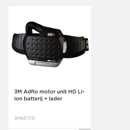
3M Adflo motor unit HD Li-
ion batterij + lader
3M837731