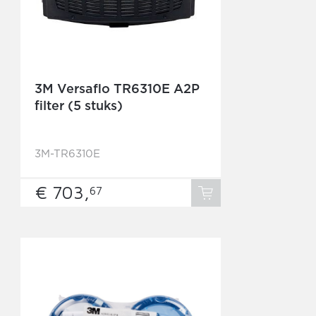
3M Versaflo TR6310E A2P
filter (5 stuks)
3M-TR6310E
€ 703,
67