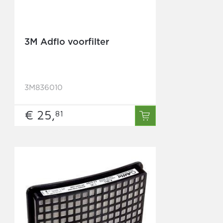
3M Adflo voorfilter
3M836010
€ 25,
81