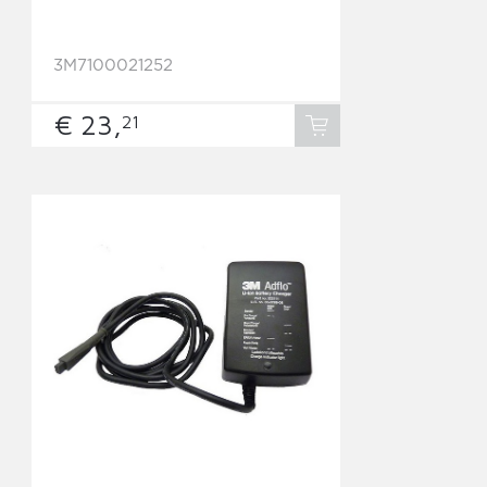
3M7100021252
€ 23,
21