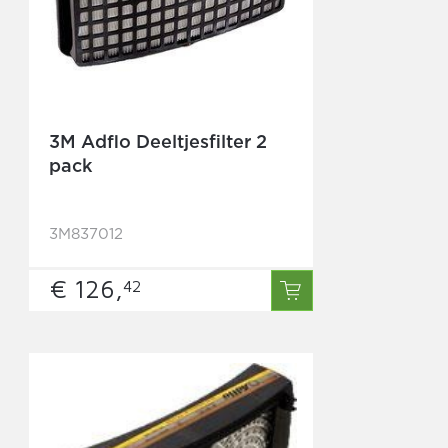
3M Adflo Deeltjesfilter 2
pack
3M837012
€ 126,
42