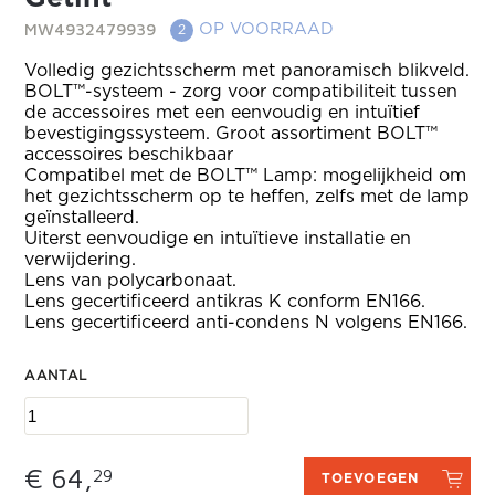
MW4932479939
OP VOORRAAD
2
Volledig gezichtsscherm met panoramisch blikveld.
BOLT™-systeem - zorg voor compatibiliteit tussen
de accessoires met een eenvoudig en intuïtief
bevestigingssysteem. Groot assortiment BOLT™
accessoires beschikbaar
Compatibel met de BOLT™ Lamp: mogelijkheid om
het gezichtsscherm op te heffen, zelfs met de lamp
geïnstalleerd.
Uiterst eenvoudige en intuïtieve installatie en
verwijdering.
Lens van polycarbonaat.
Lens gecertificeerd antikras K conform EN166.
Lens gecertificeerd anti-condens N volgens EN166.
AANTAL
€ 64,
29
TOEVOEGEN