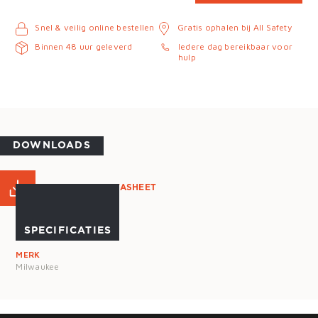
Snel & veilig online bestellen
Gratis ophalen bij All Safety
Binnen 48 uur geleverd
Iedere dag bereikbaar voor
hulp
DOWNLOADS
PRODUCT DATASHEET
SPECIFICATIES
MERK
Milwaukee