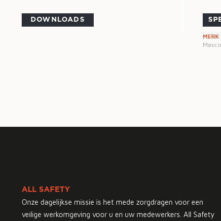
DOWNLOADS
SP
MERK
Masco
ALL SAFETY
Onze dagelijkse missie is het mede zorgdragen voor een
veilige werkomgeving voor u en uw medewerkers. All Safety