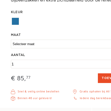
dijbeenzakken en extra zichtbaarheid door de refle
KLEUR
MAAT
AANTAL
€ 85,
77
TOE
Snel & veilig online bestellen
Gratis ophalen bij All
Binnen 48 uur geleverd
Iedere dag bereikbaa