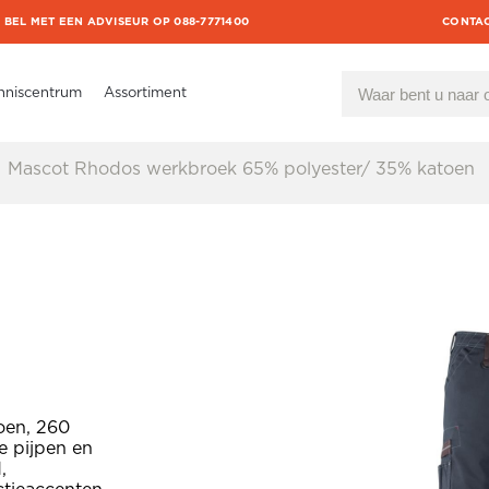
BEL MET EEN ADVISEUR OP 088-7771400
CONTA
nniscentrum
Assortiment
Mascot Rhodos werkbroek 65% polyester/ 35% katoen
oen, 260
e pijpen en
,