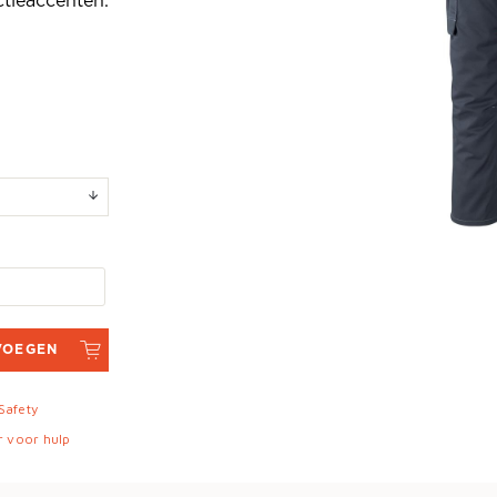
ctieaccenten.
VOEGEN
 Safety
r voor hulp