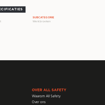
ECIFICATIES
SUBCATEGORIE
t
Werkbroeken
OVER ALL SAFETY
Waarom All Safety
Over ons