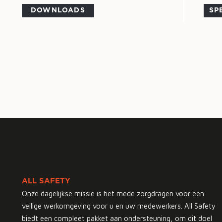
DOWNLOADS
SP
ALL SAFETY
Onze dagelijkse missie is het mede zorgdragen voor een
veilige werkomgeving voor u en uw medewerkers. All Safety
biedt een compleet pakket aan ondersteuning, om dit doel