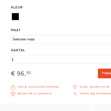
KLEUR
MAAT
AANTAL
€ 96,
50
TOE
Snel & veilig online bestellen
Gratis ophalen bij All
Binnen 48 uur geleverd
Iedere dag bereikbaa