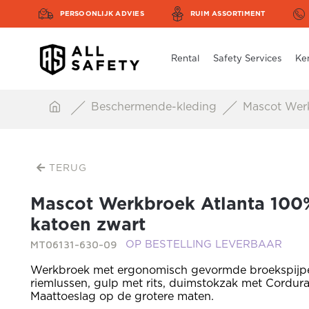
PERSOONLIJK ADVIES
RUIM ASSORTIMENT
Rental
Safety Services
Ke
Beschermende-kleding
Mascot Werk
TERUG
Mascot Werkbroek Atlanta 100
katoen zwart
MT06131-630-09
OP BESTELLING LEVERBAAR
Werkbroek met ergonomisch gevormde broekspijp
riemlussen, gulp met rits, duimstokzak met Cordura 
Maattoeslag op de grotere maten.