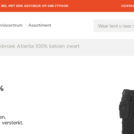
BEL MET EEN ADVISEUR OP 088-7771400
CONTA
nniscentrum
Assortiment
broek Atlanta 100% katoen zwart
%
en,
versterkt.