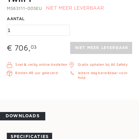
MS63111-00SEU
NIET MEER LEVERBAAR
AANTAL
€ 706,
03
NIET MEER LEVERBAAR
Snel & veilig online bestellen
Gratis ophalen bij All Safety
Binnen 48 uur geleverd
Iedere dag bereikbaar voor
hulp
DOWNLOADS
SPECIFICATIES