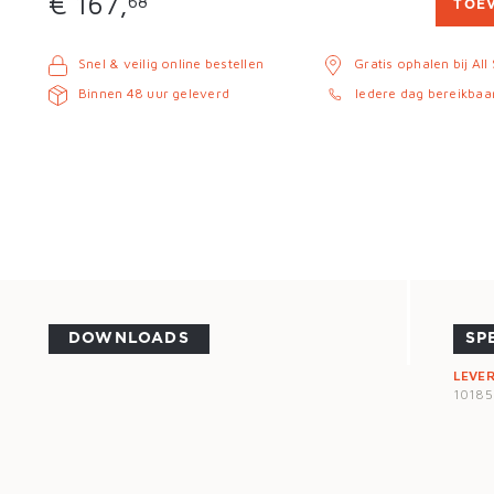
€ 167,
68
TOE
Snel & veilig online bestellen
Gratis ophalen bij All
Binnen 48 uur geleverd
Iedere dag bereikbaa
DOWNLOADS
SP
LEVE
1018