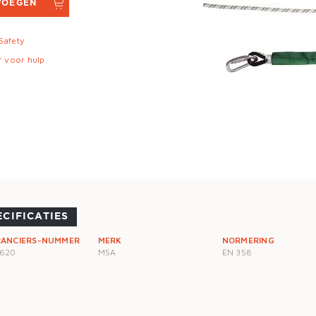
VOEGEN
 Safety
r voor hulp
ECIFICATIES
RANCIERS-NUMMER
MERK
NORMERING
5620
MSA
EN 358