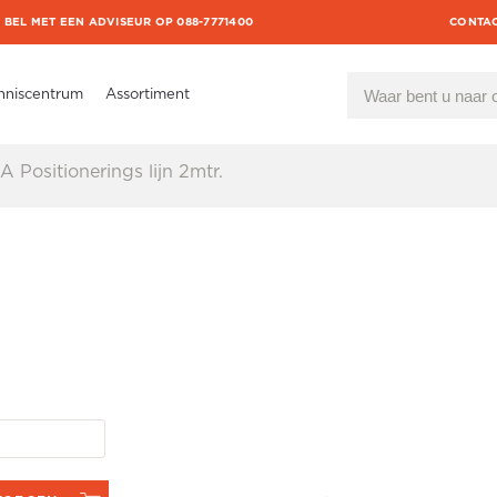
BEL MET EEN ADVISEUR OP 088-7771400
CONTA
nniscentrum
Assortiment
 Positionerings lijn 2mtr.