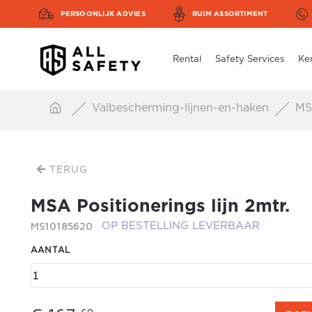
PERSOONLIJK ADVIES
RUIM ASSORTIMENT
Rental
Safety Services
Ke
Valbescherming-lijnen-en-haken
MSA
TERUG
MSA Positionerings lijn 2mtr.
MS10185620
OP BESTELLING LEVERBAAR
AANTAL