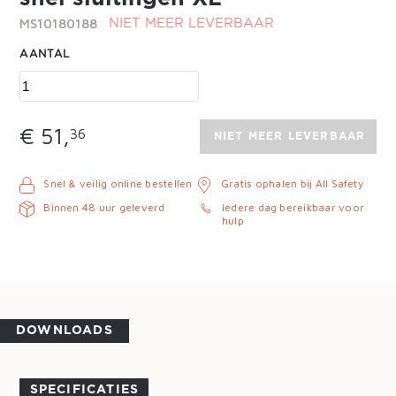
MS10180188
NIET MEER LEVERBAAR
AANTAL
€ 51,
36
NIET MEER LEVERBAAR
Snel & veilig online bestellen
Gratis ophalen bij All Safety
Binnen 48 uur geleverd
Iedere dag bereikbaar voor
hulp
DOWNLOADS
SPECIFICATIES