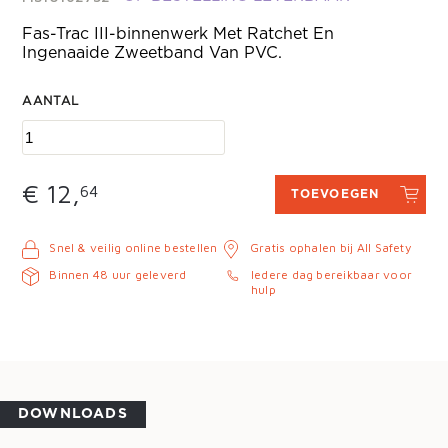
Fas-Trac III-binnenwerk Met Ratchet En
Ingenaaide Zweetband Van PVC.
AANTAL
€ 12,
64
TOEVOEGEN
Snel & veilig online bestellen
Gratis ophalen bij All Safety
Binnen 48 uur geleverd
Iedere dag bereikbaar voor
hulp
DOWNLOADS