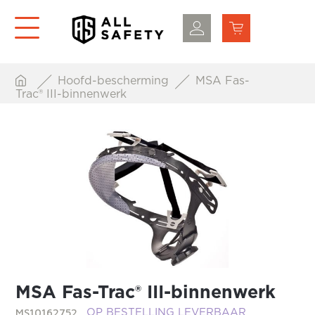
Hoofd-bescherming
MSA Fas-
Trac® III-binnenwerk
MSA Fas-Trac® III-binnenwerk
MS10162752
OP BESTELLING LEVERBAAR