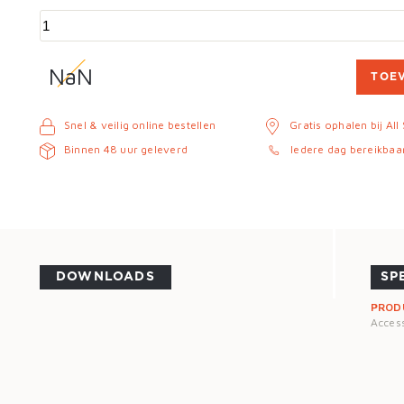
NaN
TOE
Snel & veilig online bestellen
Gratis ophalen bij All
Binnen 48 uur geleverd
Iedere dag bereikbaa
DOWNLOADS
SP
PROD
Acces