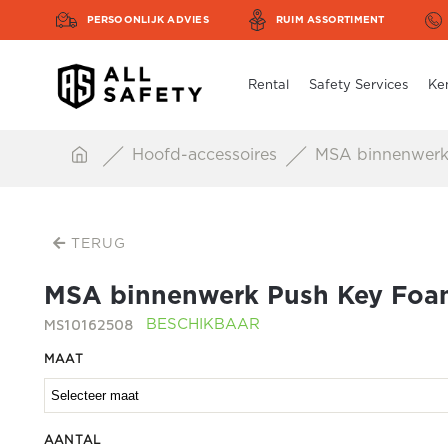
PERSOONLIJK ADVIES
RUIM ASSORTIMENT
Rental
Safety Services
Ke
Hoofd-accessoires
MSA binnenwerk
TERUG
MSA binnenwerk Push Key Fo
MS10162508
BESCHIKBAAR
MAAT
AANTAL