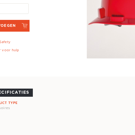
VOEGEN
 Safety
r voor hulp
ECIFICATIES
UCT TYPE
soires