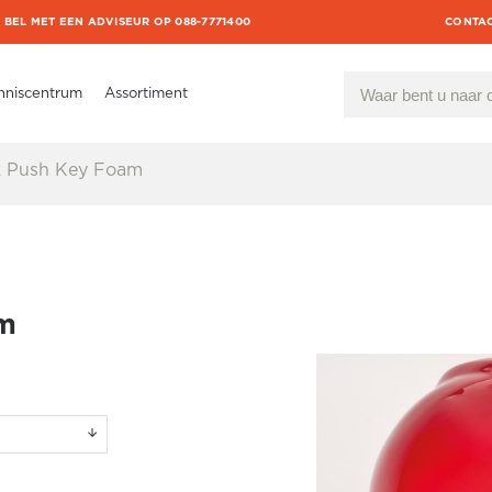
BEL MET EEN ADVISEUR OP 088-7771400
CONTA
nniscentrum
Assortiment
 Push Key Foam
am