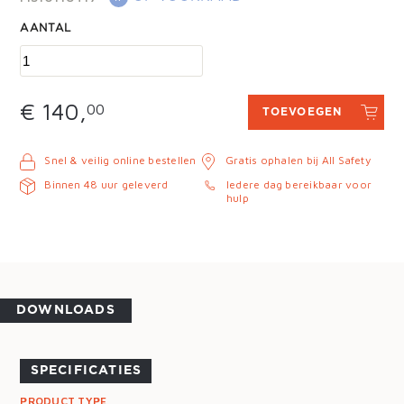
AANTAL
€ 140,
00
TOEVOEGEN
Snel & veilig online bestellen
Gratis ophalen bij All Safety
Binnen 48 uur geleverd
Iedere dag bereikbaar voor
hulp
DOWNLOADS
SPECIFICATIES
PRODUCT TYPE