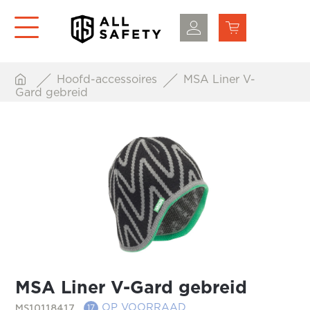
Hoofd-accessoires
MSA Liner V-
Gard gebreid
MSA Liner V-Gard gebreid
MS10118417
OP VOORRAAD
17