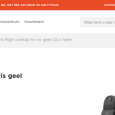
BEL MET EEN ADVISEUR OP 088-7771400
CONTA
nniscentrum
Assortiment
t High oorkap hi-vis geel t.b.v helm
is geel