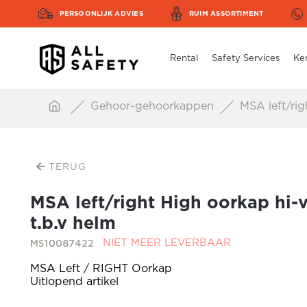
PERSOONLIJK ADVIES
RUIM ASSORTIMENT
Rental
Safety Services
Ke
Gehoor-gehoorkappen
MSA left/righ
TERUG
MSA left/right High oorkap hi-v
t.b.v helm
MS10087422
NIET MEER LEVERBAAR
MSA Left / RIGHT Oorkap
Uitlopend artikel