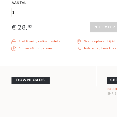
AANTAL
€ 28,
92
NIET MEER
Snel & veilig online bestellen
Gratis ophalen bij All
Binnen 48 uur geleverd
Iedere dag bereikbaa
DOWNLOADS
SP
GELU
SNR 31