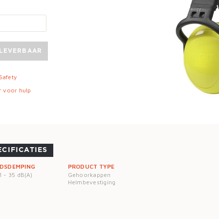
 LEVERBAAR
 Safety
r voor hulp
ECIFICATIES
IDSDEMPING
PRODUCT TYPE
 - 35 dB(A)
Gehoorkappen
Helmbevestiging