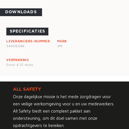
DOWNLOADS
SPECIFICATIES
LEVERANCIERS-NUMMER
MERK
54006046
3M
VERPAKKING
Doos à 10 stuks
ALL SAFETY
Onze dagelijkse missie is het mede zorgdragen voor
een veilige werkomgeving voor u en uw medewerkers.
All Safety biedt een compleet pakket aan
ondersteuning, om dit doel samen met onze
opdrachtgevers te bereiken.