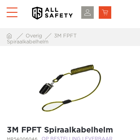
Overig
3M FPFT
Spiraalkabelhelm
3M FPFT Spiraalkabelhelm
MR54006046
OP BESTELLING LEVERBAAR