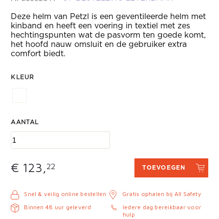
Deze helm van Petzl is een geventileerde helm met
kinband en heeft een voering in textiel met zes
hechtingspunten wat de pasvorm ten goede komt,
het hoofd nauw omsluit en de gebruiker extra
comfort biedt.
KLEUR
AANTAL
€ 123,
22
TOEVOEGEN
Snel & veilig online bestellen
Gratis ophalen bij All Safety
Binnen 48 uur geleverd
Iedere dag bereikbaar voor
hulp