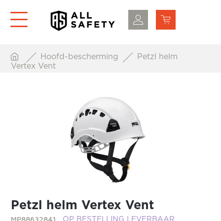
Hoofd-bescherming
Petzl helm
Vertex Vent
Petzl helm Vertex Vent
MP88632841
OP BESTELLING LEVERBAAR