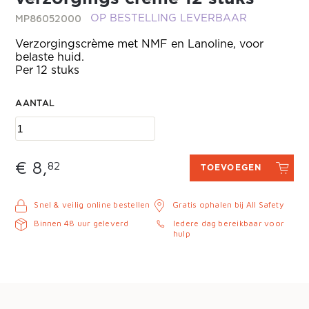
MP86052000
OP BESTELLING LEVERBAAR
Verzorgingscrème met NMF en Lanoline, voor
belaste huid.
Per 12 stuks
AANTAL
€ 8,
82
TOEVOEGEN
Snel & veilig online bestellen
Gratis ophalen bij All Safety
Binnen 48 uur geleverd
Iedere dag bereikbaar voor
hulp