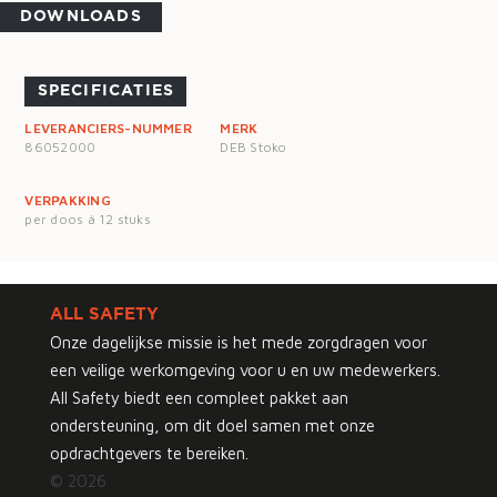
DOWNLOADS
SPECIFICATIES
LEVERANCIERS-NUMMER
MERK
86052000
DEB Stoko
VERPAKKING
per doos à 12 stuks
ALL SAFETY
Onze dagelijkse missie is het mede zorgdragen voor
een veilige werkomgeving voor u en uw medewerkers.
All Safety biedt een compleet pakket aan
ondersteuning, om dit doel samen met onze
opdrachtgevers te bereiken.
© 2026