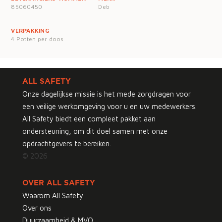
85060450
Deb
VERPAKKING
4 Potten per doos
ALL SAFETY
Onze dagelijkse missie is het mede zorgdragen voor
een veilige werkomgeving voor u en uw medewerkers.
All Safety biedt een compleet pakket aan
ondersteuning, om dit doel samen met onze
opdrachtgevers te bereiken.
© 2026
OVER ALL SAFETY
Waarom All Safety
Over ons
Duurzaamheid & MVO