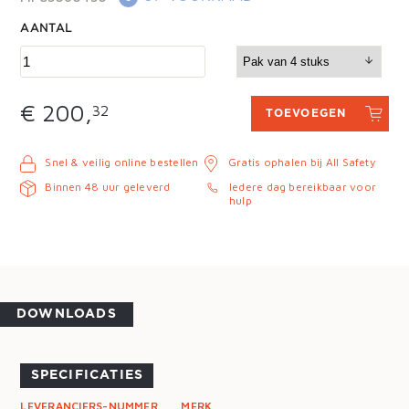
AANTAL
€ 200,
32
TOEVOEGEN
Snel & veilig online bestellen
Gratis ophalen bij All Safety
Binnen 48 uur geleverd
Iedere dag bereikbaar voor
hulp
DOWNLOADS
SPECIFICATIES
LEVERANCIERS-NUMMER
MERK