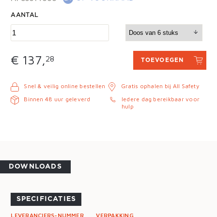
AANTAL
€ 137,
28
TOEVOEGEN
Snel & veilig online bestellen
Gratis ophalen bij All Safety
Binnen 48 uur geleverd
Iedere dag bereikbaar voor
hulp
DOWNLOADS
SPECIFICATIES
LEVERANCIERS-NUMMER
VERPAKKING