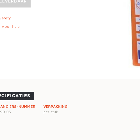
 LEVERBAAR
 Safety
r voor hulp
ECIFICATIES
RANCIERS-NUMMER
VERPAKKING
990.05
per stuk