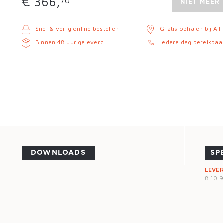
€ 366,
70
NIET MEER
Snel & veilig online bestellen
Gratis ophalen bij All
Binnen 48 uur geleverd
Iedere dag bereikbaa
DOWNLOADS
SP
LEVE
8.10.