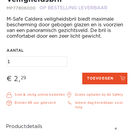
MP77806000
OP BESTELLING LEVERBAAR
M-Safe Caldera veiligheidsbril biedt maximale
bescherming door gebogen glazen en is voorzien
van een panoramisch gezichtsveld. De bril is
comfortabel door een zeer licht gewicht.
AANTAL
€ 2,
29
TOEVOEGEN
Snel & veilig online bestellen
Gratis ophalen bij All Safety
Binnen 48 uur geleverd
Iedere dag bereikbaar voor
hulp
Productdetails