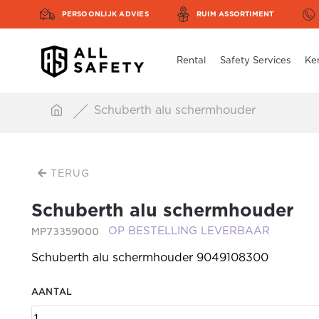
PERSOONLIJK ADVIES
RUIM ASSORTIMENT
Rental
Safety Services
Ke
Schuberth alu schermhouder
TERUG
Schuberth alu schermhouder
MP73359000
OP BESTELLING LEVERBAAR
Schuberth alu schermhouder 9049108300
AANTAL