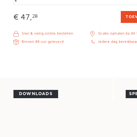
€ 47,
28
TOE
Snel & veilig online bestellen
Gratis ophalen bij All
Binnen 48 uur geleverd
Iedere dag bereikbaa
DOWNLOADS
SP