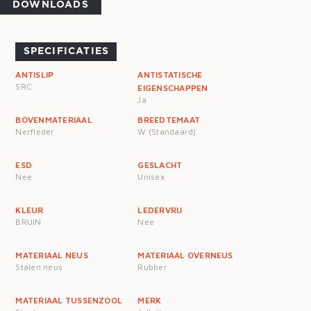
DOWNLOADS
SPECIFICATIES
ANTISLIP
ANTISTATISCHE
SRC
EIGENSCHAPPEN
Ja
BOVENMATERIAAL
BREEDTEMAAT
Nerfleder
W (Standaard)
ESD
GESLACHT
Nee
Unisex
KLEUR
LEDERVRIJ
BRUIN
Nee
MATERIAAL NEUS
MATERIAAL OVERNEUS
Stalen neus
Rubber
MATERIAAL TUSSENZOOL
MERK