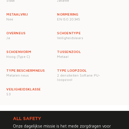
Staal
Jallatte
METAALVRIJ
NORMERING
Nee
EN ISO 20345
OVERNEUS
SCHOENTYPE
Ja
Veiligheidslaars
SCHOENVORM
TUSSENZOOL
Hoog (Type C)
Metaal
TYPE BESCHERMNEUS
TYPE LOOPZOOL
Metalen neus
2 densiteiten Softane PU-
loopzool
VEILIGHEIDSKLASSE
S3
ALL SAFETY
Onze dagelijkse missie is het mede zorgdragen voor