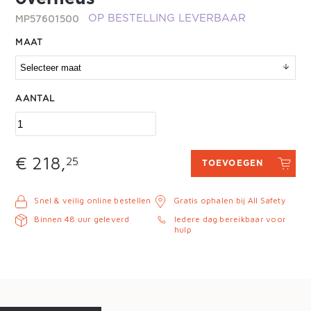
MP57601500
OP BESTELLING LEVERBAAR
MAAT
AANTAL
€ 218,
25
TOEVOEGEN
Snel & veilig online bestellen
Gratis ophalen bij All Safety
Binnen 48 uur geleverd
Iedere dag bereikbaar voor
hulp