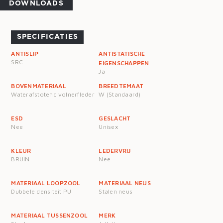
DOWNLOADS
SPECIFICATIES
ANTISLIP
ANTISTATISCHE
SRC
EIGENSCHAPPEN
Ja
BOVENMATERIAAL
BREEDTEMAAT
Waterafstotend volnerfleder
W (Standaard)
ESD
GESLACHT
Nee
Unisex
KLEUR
LEDERVRIJ
BRUIN
Nee
MATERIAAL LOOPZOOL
MATERIAAL NEUS
Dubbele densiteit PU
Stalen neus
MATERIAAL TUSSENZOOL
MERK