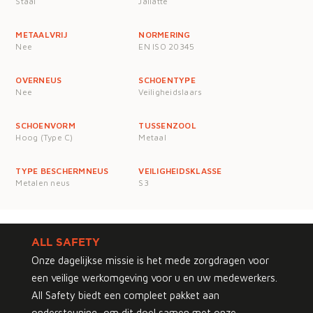
Staal
Jallatte
METAALVRIJ
NORMERING
Nee
EN ISO 20345
OVERNEUS
SCHOENTYPE
Nee
Veiligheidslaars
SCHOENVORM
TUSSENZOOL
Hoog (Type C)
Metaal
TYPE BESCHERMNEUS
VEILIGHEIDSKLASSE
Metalen neus
S3
ALL SAFETY
Onze dagelijkse missie is het mede zorgdragen voor
een veilige werkomgeving voor u en uw medewerkers.
All Safety biedt een compleet pakket aan
ondersteuning, om dit doel samen met onze