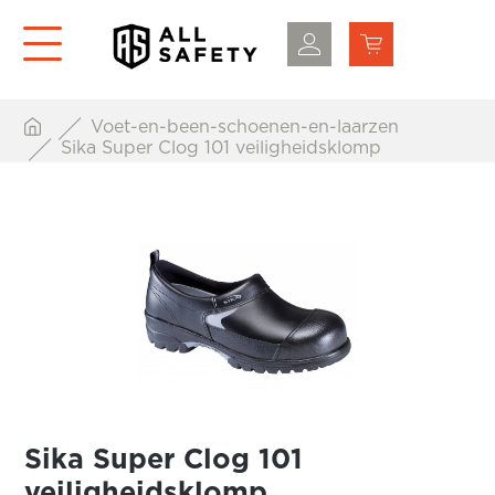
Voet-en-been-schoenen-en-laarzen
Sika Super Clog 101 veiligheidsklomp
Sika Super Clog 101
veiligheidsklomp