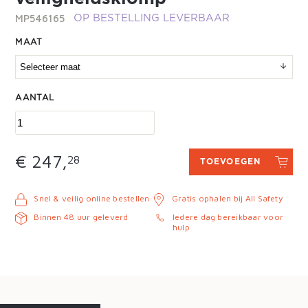
MP546165
OP BESTELLING LEVERBAAR
MAAT
AANTAL
€ 247,
28
TOEVOEGEN
Snel & veilig online bestellen
Gratis ophalen bij All Safety
Binnen 48 uur geleverd
Iedere dag bereikbaar voor
hulp