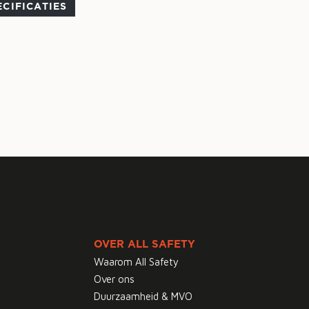
ECIFICATIES
OVER ALL SAFETY
Waarom All Safety
Over ons
Duurzaamheid & MVO