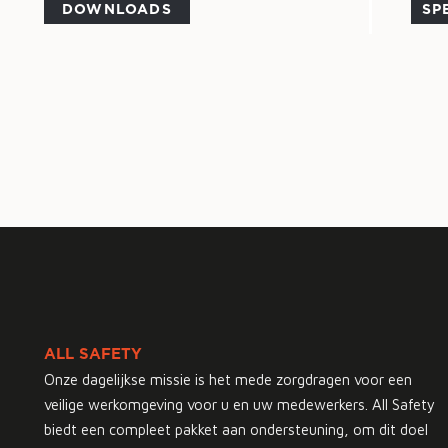
DOWNLOADS
SP
ALL SAFETY
Onze dagelijkse missie is het mede zorgdragen voor een
veilige werkomgeving voor u en uw medewerkers. All Safety
biedt een compleet pakket aan ondersteuning, om dit doel