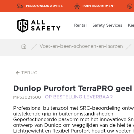
PERSOONLIJK ADVIES
RUIM ASSORTIMENT
Rental
Safety Services
Ke
Voet-en-been-schoenen-en-laarzen
TERUG
Dunlop Purofort TerraPRO geel
MP53021600
OP BESTELLING LEVERBAAR
Professional buitenzool met SRC-beoordeling ont
uitstekende grip in buitenomstandigheden
Geperfectioneerde pasvorm met het innovatieve Sn
ontwerp van Dunlop om wegglijden van de hiel te
Lichtgewicht en flexibel Purofort houdt uw voeten f