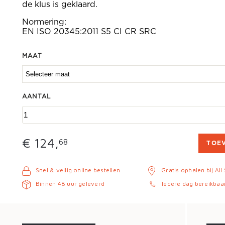
de klus is geklaard.
Normering:
EN ISO 20345:2011 S5 CI CR SRC
MAAT
AANTAL
€ 124,
68
TOE
Snel & veilig online bestellen
Gratis ophalen bij All
Binnen 48 uur geleverd
Iedere dag bereikbaa