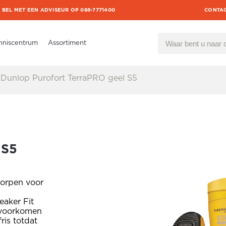
BEL MET EEN ADVISEUR OP 088-7771400
CONTA
nniscentrum
Assortiment
Dunlop Purofort TerraPRO geel S5
 S5
worpen voor
eaker Fit
 voorkomen
ris totdat