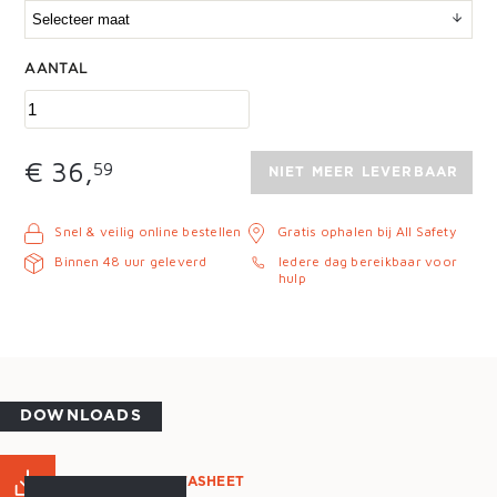
AANTAL
€ 36,
59
NIET MEER LEVERBAAR
Snel & veilig online bestellen
Gratis ophalen bij All Safety
Binnen 48 uur geleverd
Iedere dag bereikbaar voor
hulp
DOWNLOADS
PRODUCT DATASHEET