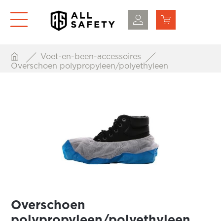
Voet-en-been-accessoires
Overschoen polypropyleen/polyethyleen
Overschoen
polypropyleen/polyethyleen