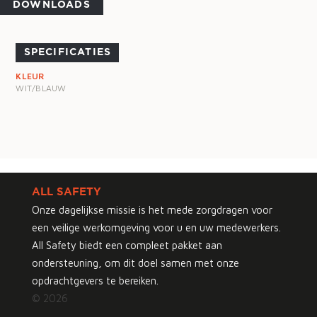
DOWNLOADS
SPECIFICATIES
KLEUR
WIT/BLAUW
ALL SAFETY
Onze dagelijkse missie is het mede zorgdragen voor
een veilige werkomgeving voor u en uw medewerkers.
All Safety biedt een compleet pakket aan
ondersteuning, om dit doel samen met onze
opdrachtgevers te bereiken.
© 2026