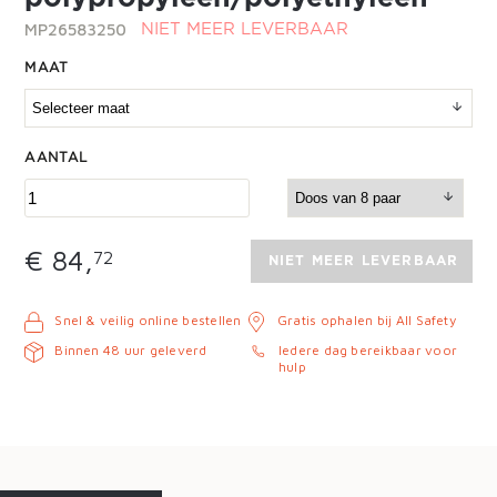
MP26583250
NIET MEER LEVERBAAR
MAAT
AANTAL
€ 84,
72
NIET MEER LEVERBAAR
Snel & veilig online bestellen
Gratis ophalen bij All Safety
Binnen 48 uur geleverd
Iedere dag bereikbaar voor
hulp