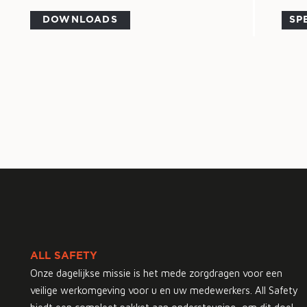
DOWNLOADS
SP
ALL SAFETY
Onze dagelijkse missie is het mede zorgdragen voor een
veilige werkomgeving voor u en uw medewerkers. All Safety