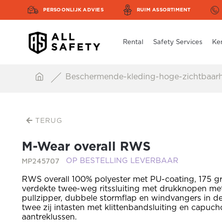
PERSOONLIJK ADVIES
RUIM ASSORTIMENT
Rental
Safety Services
Ke
Beschermende-kleding-hoge-zichtbaar
TERUG
M-Wear overall RWS
MP245707
OP BESTELLING LEVERBAAR
RWS overall 100% polyester met PU-coating, 175 g
verdekte twee-weg ritssluiting met drukknopen me
pullzipper, dubbele stormflap en windvangers in 
twee zij intasten met klittenbandsluiting en capuc
aantreklussen.