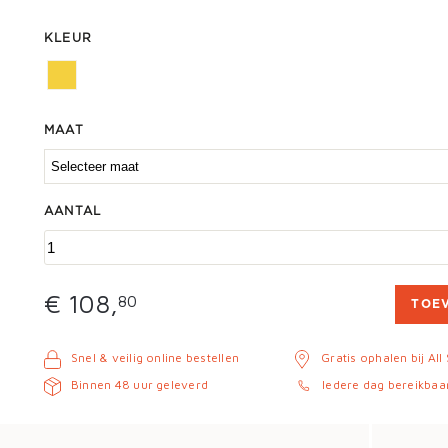
KLEUR
MAAT
AANTAL
€ 108,
80
TOE
Snel & veilig online bestellen
Gratis ophalen bij All
Binnen 48 uur geleverd
Iedere dag bereikbaa