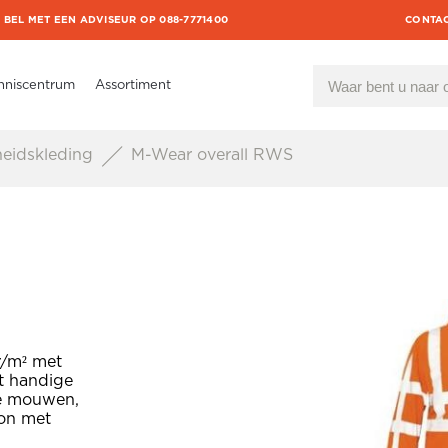
BEL MET EEN ADVISEUR OP 088-7771400
CONTA
nniscentrum
Assortiment
heidskleding
M-Wear overall RWS
r/m² met
t handige
de mouwen,
hon met