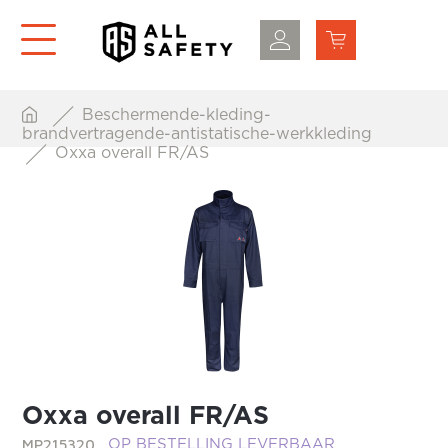
Beschermende-kleding-
brandvertragende-antistatische-werkkleding
Oxxa overall FR/AS
Oxxa overall FR/AS
MP215320
OP BESTELLING LEVERBAAR