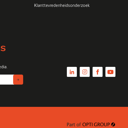
Klanttevredenheidsonderzoek
WS
edia.