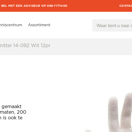
BEL MET EEN ADVISEUR OP 088-7771400
CONTA
nniscentrum
Assortiment
tter 14-092 Wit 12pr
s gemaakt
nmaten, 200
is ook te