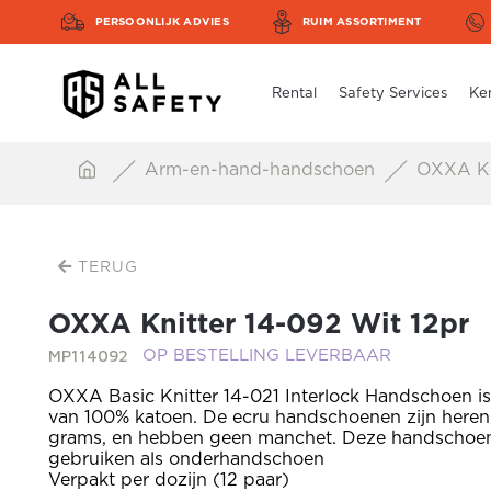
PERSOONLIJK ADVIES
RUIM ASSORTIMENT
Rental
Safety Services
Ke
Arm-en-hand-handschoen
OXXA Kni
TERUG
OXXA Knitter 14-092 Wit 12pr
MP114092
OP BESTELLING LEVERBAAR
OXXA Basic Knitter 14-021 Interlock Handschoen i
van 100% katoen. De ecru handschoenen zijn here
grams, en hebben geen manchet. Deze handschoen 
gebruiken als onderhandschoen
Verpakt per dozijn (12 paar)