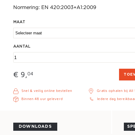
Normering: EN 420:2003+A1:2009
MAAT
AANTAL
€ 9,
04
TOE
Snel & veilig online bestellen
Gratis ophalen bij All
Binnen 48 uur geleverd
Iedere dag bereikbaa
DOWNLOADS
SP