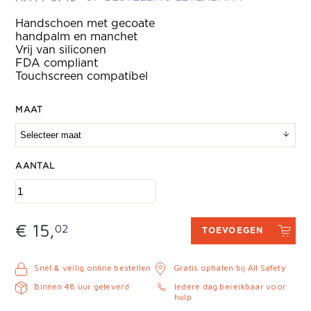
Handschoen met gecoate
handpalm en manchet
Vrij van siliconen
FDA compliant
Touchscreen compatibel
MAAT
AANTAL
€ 15,
02
TOEVOEGEN
Snel & veilig online bestellen
Gratis ophalen bij All Safety
Binnen 48 uur geleverd
Iedere dag bereikbaar voor
hulp