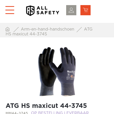
Arm-en-hand-handschoen
ATG
HS maxicut 44-3745
ATG HS maxicut 44-3745
MM44-3745
OP BESTELLING LEVERBAAR