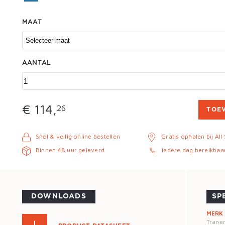
MAAT
AANTAL
€ 114,
26
TOE
Snel & veilig online bestellen
Gratis ophalen bij All
Binnen 48 uur geleverd
Iedere dag bereikbaa
DOWNLOADS
SP
MERK
Tran