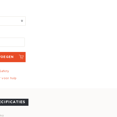
VOEGEN
 Safety
r voor hulp
ECIFICATIES
emo