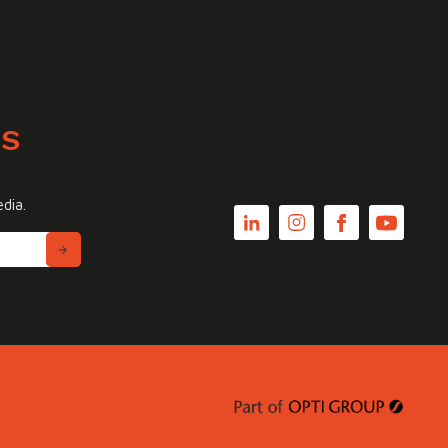
WS
edia.