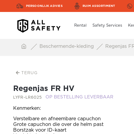
PERSOONLIJK ADVIES
RUIM ASSORTIMENT
Rental
Safety Services
Ke
Beschermende-kleding
Regenjas F
TERUG
Regenjas FR HV
LYFR-LR6025
OP BESTELLING LEVERBAAR
Kenmerken:
Verstelbare en afneembare capuchon
Grote capuchon die over de helm past
Borstzak voor ID-kaart