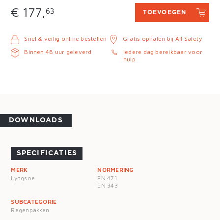
€ 177,
63
TOEVOEGEN
Snel & veilig online bestellen
Gratis ophalen bij All Safety
Binnen 48 uur geleverd
Iedere dag bereikbaar voor
hulp
DOWNLOADS
SPECIFICATIES
MERK
NORMERING
Lyngsoe
EN 471
EN 343
SUBCATEGORIE
Regenpakken