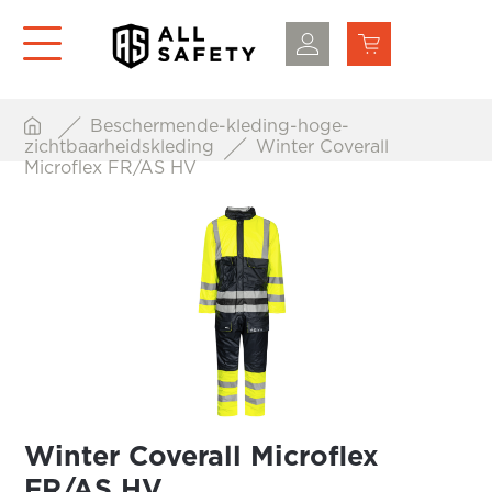
Beschermende-kleding-hoge-
zichtbaarheidskleding
Winter Coverall
Microflex FR/AS HV
Winter Coverall Microflex
FR/AS HV