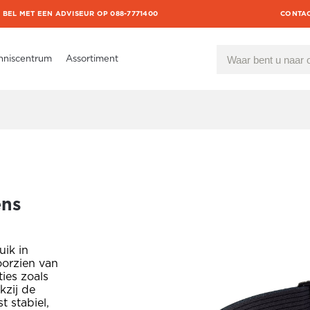
BEL MET EEN ADVISEUR OP 088-7771400
CONTA
nniscentrum
Assortiment
ens
uik in
oorzien van
ties zoals
kzij de
t stabiel,