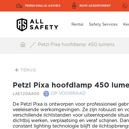
PERSOONLIJK ADVIES
RUIM ASSORTIMENT
Rental
Safety Services
Ke
Petzl Pixa hoofdlamp 450 lumens
TERUG
Petzl Pixa hoofdlamp 450 lum
LAE120AA00
OP VOORRAAD
5
De Petzl Pixa is ontworpen voor professioneel gebr
veeleisende werkomgevingen. Ze zijn robuust en v
verschillende lichtstanden voor uiteenlopende situa
dichtbij werken, verplaatsing en veraf schijnen. Dan
constant lighting technologie blijft de lichtopbrengs