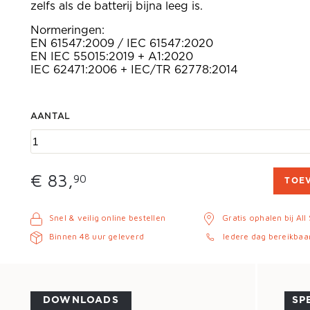
zelfs als de batterij bijna leeg is.
Normeringen:
EN 61547:2009 / IEC 61547:2020
EN IEC 55015:2019 + A1:2020
IEC 62471:2006 + IEC/TR 62778:2014
AANTAL
€ 83,
90
TOE
Snel & veilig online bestellen
Gratis ophalen bij All
Binnen 48 uur geleverd
Iedere dag bereikbaa
DOWNLOADS
SP